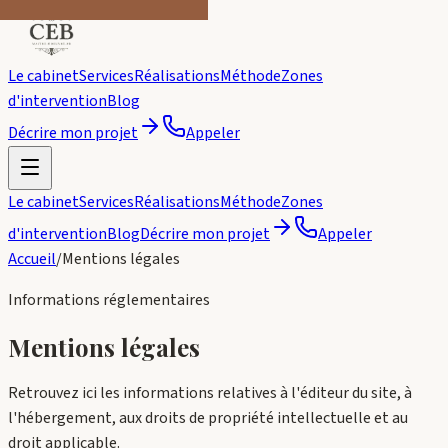
Le cabinet
Services
Réalisations
Méthode
Zones
d'intervention
Blog
Décrire mon projet
Appeler
Le cabinet
Services
Réalisations
Méthode
Zones
d'intervention
Blog
Décrire mon projet
Appeler
Accueil
/
Mentions légales
Informations réglementaires
Mentions légales
Retrouvez ici les informations relatives à l'éditeur du site, à
l'hébergement, aux droits de propriété intellectuelle et au
droit applicable.