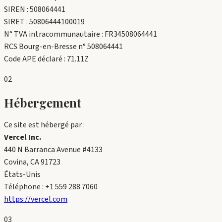
SIREN :
508064441
SIRET :
50806444100019
N° TVA intracommunautaire :
FR34508064441
RCS
Bourg-en-Bresse
n°
508064441
Code APE déclaré :
71.11Z
02
Hébergement
Ce site est hébergé par :
Vercel Inc.
440 N Barranca Avenue #4133
Covina, CA 91723
États-Unis
Téléphone : +1 559 288 7060
https://vercel.com
03